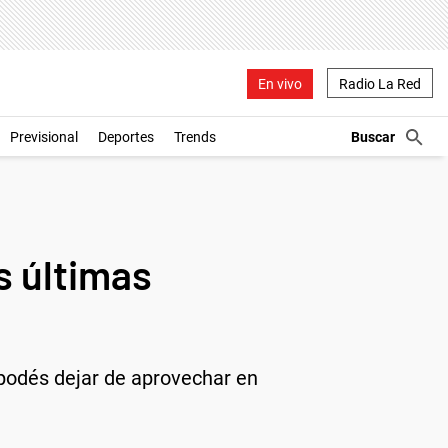
En vivo
Radio La Red
Previsional
Deportes
Trends
s últimas
podés dejar de aprovechar en