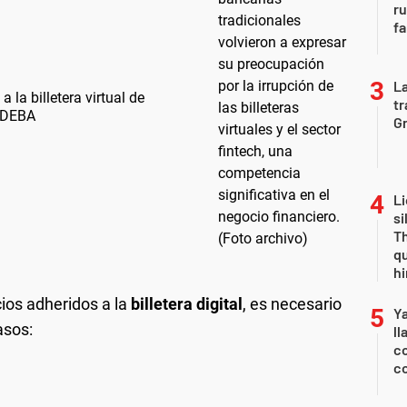
r
fa
La
la billetera virtual de
tr
 ADEBA
Gr
Li
si
Th
qu
h
ios adheridos a la
billetera digital
, es necesario
Y
asos:
ll
co
co