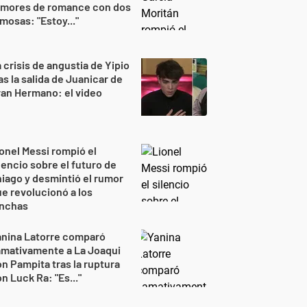
umores de romance con dos
mosas: "Estoy..."
 crisis de angustia de Yipio
as la salida de Juanicar de
an Hermano: el video
onel Messi rompió el
lencio sobre el futuro de
iago y desmintió el rumor
e revolucionó a los
inchas
anina Latorre comparó
amativamente a La Joaqui
n Pampita tras la ruptura
n Luck Ra: "Es..."