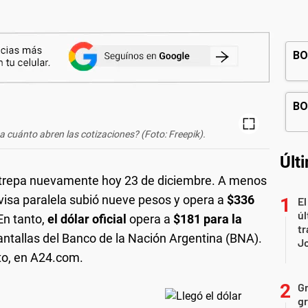
 ¿a cuánto abren las cotizaciones? (Foto: Freepik).
Últ
ue trepa nuevamente hoy 23 de diciembre. A menos
ivisa paralela subió nueve pesos y opera a
$336
El
úl
 En tanto,
el dólar oficial
opera a
$181 para la
tr
antallas del Banco de la Nación Argentina (BNA).
J
uto, en A24.com.
Gr
gr