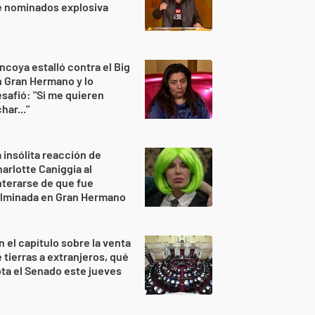
e nominados explosiva
ncoya estalló contra el Big
 Gran Hermano y lo
safió: "Si me quieren
har..."
 insólita reacción de
arlotte Caniggia al
terarse de que fue
ulminada en Gran Hermano
n el capítulo sobre la venta
 tierras a extranjeros, qué
ta el Senado este jueves