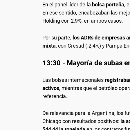
En el panel líder de
la bolsa porteña
, 
En ese sentido, encabezaban las mejor
Holding con 2,9%, en ambos casos.
Por su parte,
los ADRs de empresas ar
mixta
, con Cresud (-2,4%) y Pampa Ene
13:30 - Mayoría de subas en
Las bolsas internacionales
registraba
activos
, mientras que el petróleo op
referencia.
De relevancia para la Argentina, los 
Chicago con resultados positivos:
la s
544,44 la tonelada
en los contratos fu