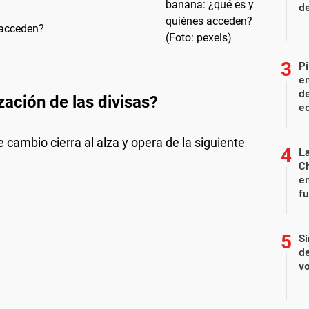
d
 acceden?
Pi
en
de
zación de las divisas?
ec
e cambio cierra al alza y opera de la siguiente
La
Ch
en
f
Si
de
vo