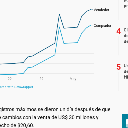
p
Gi
de
de
Un
de
Mi
gistros máximos se dieron un día después de que
de cambios con la venta de US$ 30 millones y
techo de $20,60.