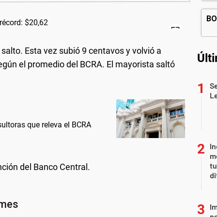
 salto. Esta vez subió 9 centavos y volvió a
Últ
según el promedio del BCRA. El mayorista saltó
Se
L
sultoras que releva el BCRA
In
me
t
nción del Banco Central.
di
Im
po