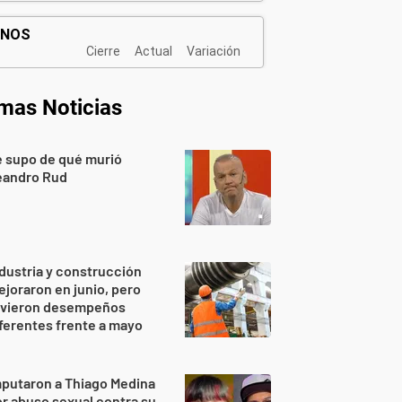
imas Noticias
 supo de qué murió
eandro Rud
dustria y construcción
joraron en junio, pero
uvieron desempeños
ferentes frente a mayo
putaron a Thiago Medina
r abuso sexual contra su