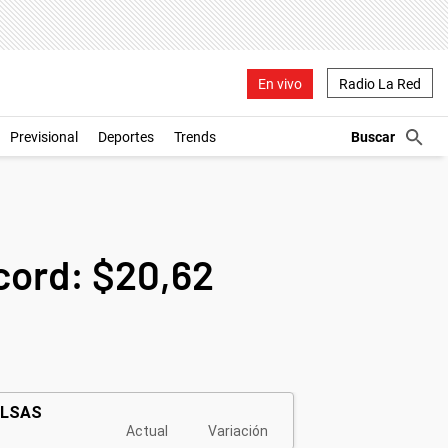
En vivo
Radio La Red
Previsional
Deportes
Trends
écord: $20,62