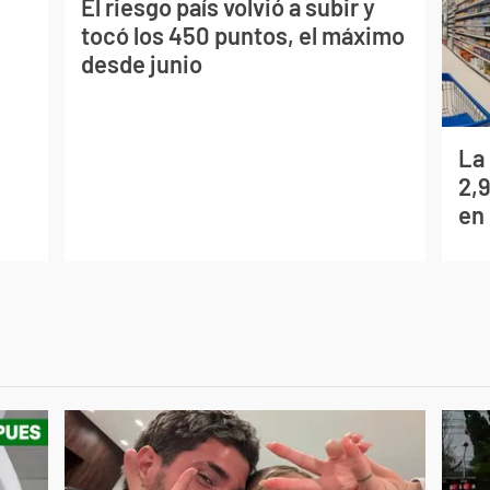
El riesgo país volvió a subir y
tocó los 450 puntos, el máximo
desde junio
La
2,
en