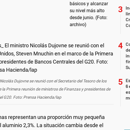
In
li
Cr
C
Co
de
in
fi
S
Es
icolás Dujovne se reunió con el Secretario del Tesoro de los
6 
 la Primera reunión de ministros de Finanzas y presidentes de
es
el G20. Foto: Prensa Hacienda/lap
m
nas representan una proporción muy pequeña
l aluminio 2,3%. La situación cambia desde el