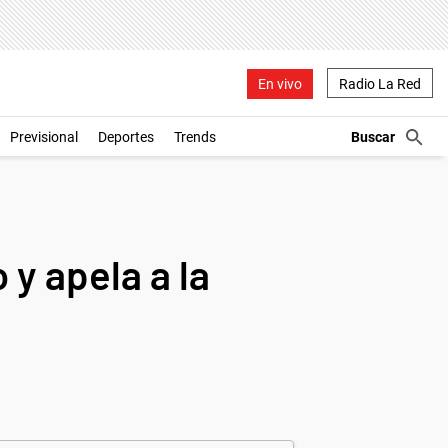
En vivo
Radio La Red
Previsional
Deportes
Trends
 y apela a la