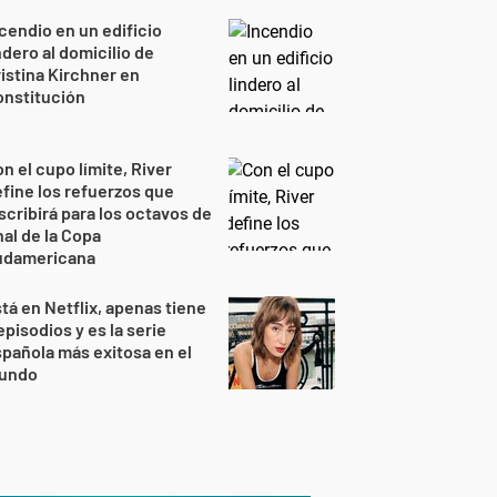
cendio en un edificio
ndero al domicilio de
istina Kirchner en
onstitución
n el cupo límite, River
fine los refuerzos que
scribirá para los octavos de
nal de la Copa
udamericana
tá en Netflix, apenas tiene
episodios y es la serie
pañola más exitosa en el
undo