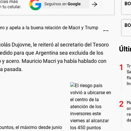
colás Dujovne, le reiteró al secretario del Tesoro
Últ
edido para que Argentina sea excluida de los
o y acero. Mauricio Macri ya había hablado con
Tr
na pasada.
S
fl
In
Ma
or
re
d
0 puntos, el máximo desde junio