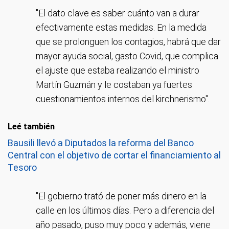
"El dato clave es saber cuánto van a durar
efectivamente estas medidas. En la medida
El gobierno aumenta el gasto social con el REPRO II, pero en mucho
Si se mantienen las restricciones por la pandemia, se complica el
que se prolonguen los contagios, habrá que dar
ajuste del ministro Guzmán en el gasto público (Foto: Captura de TV)
menor medida que lo hecho durante 2020 (Foto: Captura de TV)
mayor ayuda social, gasto Covid, que complica
el ajuste que estaba realizando el ministro
Martín Guzmán y le costaban ya fuertes
cuestionamientos internos del kirchnerismo".
Leé también
Bausili llevó a Diputados la reforma del Banco
Central con el objetivo de cortar el financiamiento al
Tesoro
"El gobierno trató de poner más dinero en la
calle en los últimos días. Pero a diferencia del
año pasado, puso muy poco y además, viene