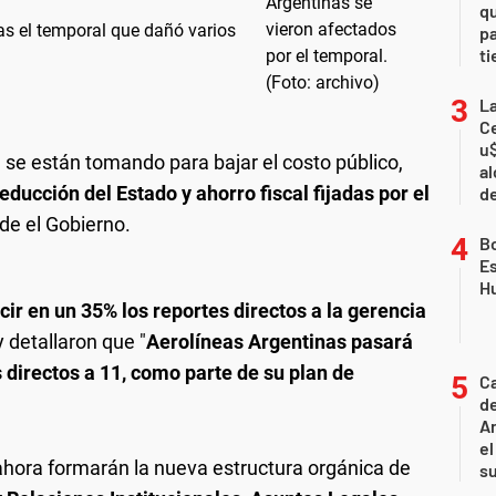
qu
as el temporal que dañó varios
pa
ti
La
Ce
u$
 se están tomando para bajar el costo público,
al
reducción del Estado y ahorro fiscal fijadas por el
d
de el Gobierno.
B
Es
H
ir en un 35% los reportes directos a la gerencia
y detallaron que "
Aerolíneas Argentinas pasará
s directos a 11, como parte de su plan de
C
de
Ar
el
 ahora formarán la nueva estructura orgánica de
s