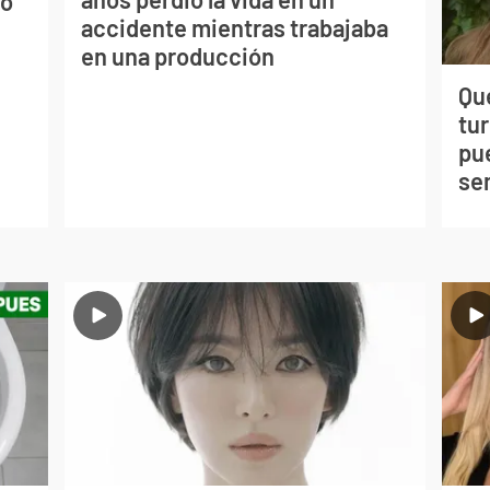
vo
accidente mientras trabajaba
en una producción
Qué
tu
pu
se