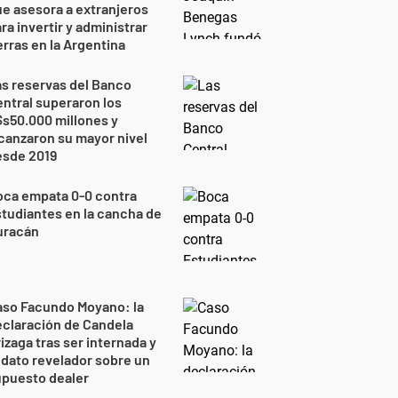
e asesora a extranjeros
ra invertir y administrar
erras en la Argentina
s reservas del Banco
ntral superaron los
s50.000 millones y
canzaron su mayor nivel
esde 2019
oca empata 0-0 contra
tudiantes en la cancha de
uracán
aso Facundo Moyano: la
claración de Candela
izaga tras ser internada y
 dato revelador sobre un
upuesto dealer