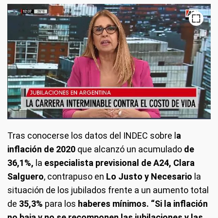
Tras conocerse los
datos del INDEC sobre l
a
inflación de 2020
que alcanzó un acumulado
de
36,1%,
la
especialista previsional de A24, Clara
Salguero
, contrapuso en
Lo Justo y Necesario
la
situación de los jubilados frente a un aumento total
de
35,3%
para los
haberes mínimos.
“Si la inflación
no baja y no se recomponen las jubilaciones y las