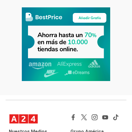
Nuestros Medios
Grupo América