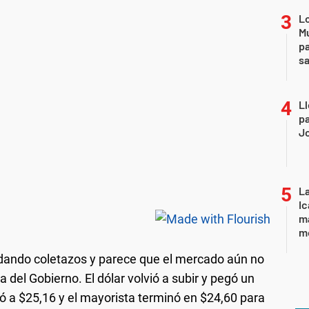
Lo
Mu
pa
sa
Ll
pa
J
La
Ic
ma
m
 dando coletazos y parece que el mercado aún no
a del Gobierno. El dólar volvió a subir y pegó un
ró a $25,16 y el mayorista terminó en $24,60 para