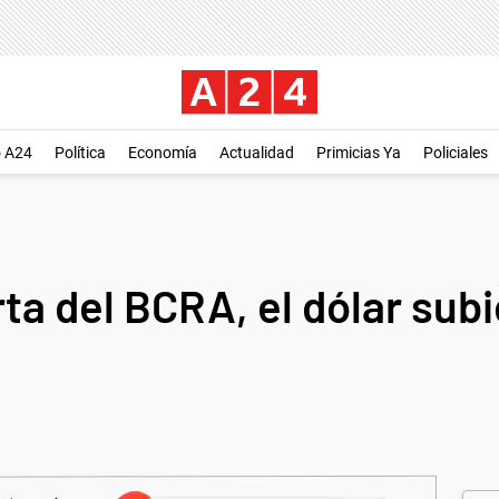
o A24
Política
Economía
Actualidad
Primicias Ya
Policiales
rta del BCRA, el dólar sub