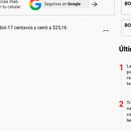
Últ
La
po
re
te
Tr
ne
ca
la