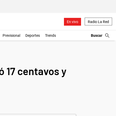
En vivo
Radio La Red
Previsional
Deportes
Trends
ió 17 centavos y