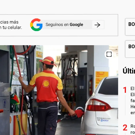
Últ
El
El
fa
He
e
Ro
ro