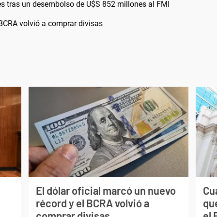
es tras un desembolso de U$S 852 millones al FMI
l BCRA volvió a comprar divisas
El dólar oficial marcó un nuevo
Cuá
récord y el BCRA volvió a
qu
comprar divisas
el 