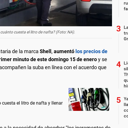
r
fa
La
cuánto cuesta el litro de nafta? (Foto: NA).
tr
Gr
ataria de la marca
Shell
,
aumentó
los precios de
primer minuto de este domingo 15 de enero
y se
Li
 acompañen la suba en línea con el acuerdo que
si
Th
qu
h
Y
esta el litro de nafta y llenar
ll
co
co
e a la necesidad de absorber "los incrementos de