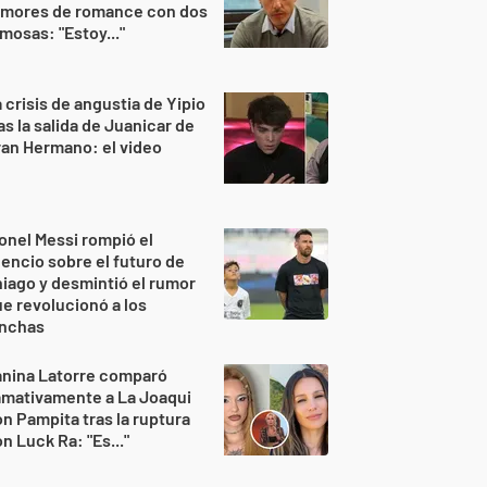
umores de romance con dos
mosas: "Estoy..."
 crisis de angustia de Yipio
as la salida de Juanicar de
an Hermano: el video
onel Messi rompió el
lencio sobre el futuro de
iago y desmintió el rumor
e revolucionó a los
inchas
anina Latorre comparó
amativamente a La Joaqui
n Pampita tras la ruptura
n Luck Ra: "Es..."