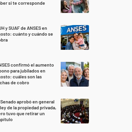
ber si te corresponde
UH y SUAF de ANSES en
osto: cuánto y cuándo se
obra
NSES confirmó el aumento
bono para jubilados en
osto: cuáles son las
echas de cobro
 Senado aprobó en general
 ley de la propiedad privada,
ro tuvo que retirar un
pítulo