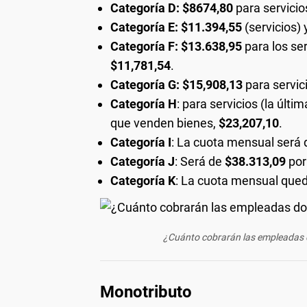
Categoría D: $8674,80
para servicio
Categoría E: $11.394,55
(servicios)
Categoría F: $13.638,95
para los se
$11,781,54
.
Categoría G: $15,908,13
para servic
Categoría H
: para servicios (la últi
que venden bienes,
$23,207,10
.
Categoría I
: La cuota mensual será
Categoría J
: Será de
$38.313,09
por
Categoría K
: La cuota mensual que
¿Cuánto cobrarán las empleadas d
Monotributo