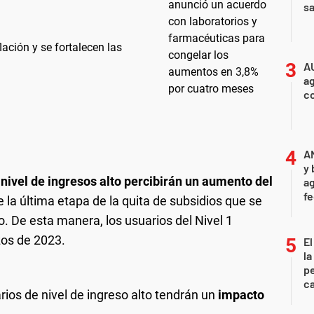
sa
ación y se fortalecen las
A
ag
c
A
y 
 nivel de ingresos alto percibirán un aumento del
ag
f
e la última etapa de la quita de subsidios que se
o. De esta manera, los usuarios del Nivel 1
zos de 2023.
El
la
pe
ca
ios de nivel de ingreso alto tendrán un
impacto