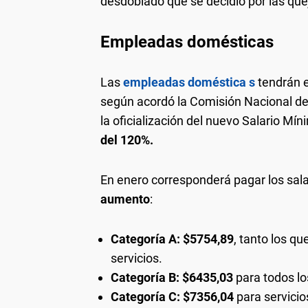
desdoblado que se decidió por las quej
Empleadas domésticas
Las
empleadas doméstica
s
tendrán 
según acordó la Comisión Nacional de
la oficialización del nuevo Salario Mín
del 120%.
En enero corresponderá pagar los sala
aumento
:
Categoría A: $5754,89
, tanto los q
servicios.
Categoría B: $6435,03
para todos lo
Categoría C: $7356,04
para servicio