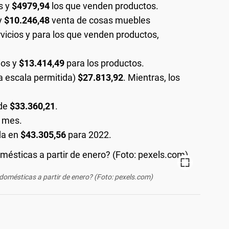
s y
$4979,94
los que venden productos.
 y
$10.246,48
venta de cosas muebles
rvicios y para los que venden productos,
ios y
$13.414,49
para los productos.
ma escala permitida)
$27.813,92
. Mientras, los
 de
$33.360,21
.
 mes.
da en
$43.305,56
para 2022.
omésticas a partir de enero? (Foto: pexels.com)