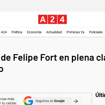
o A24
Política
Economía
Actualidad
Primicias Ya
Policiales
o de Felipe Fort en plena c
o
Últ