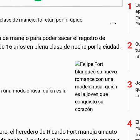
La
ap
Me
M
 de manejo para poder sacar el registro de
Qu
de 16 años en plena clase de noche por la ciudad.
tu
id
Jo
qu
 una modelo rusa: quién es la
Li
El
Ma
ro, el heredero de Ricardo Fort maneja un auto
tr