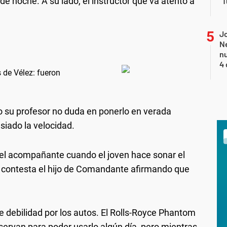
e noche. A su lado, el instructor que va atento a
"T
Jo
Ne
nu
4 
 de Vélez: fueron
ro su profesor no duda en ponerlo en verada
siado la velocidad.
 del acompañante cuando el joven hace sonar el
 le contesta el hijo de Comandante afirmando que
e debilidad por los autos. El Rolls-Royce Phantom
onservan para poder usarlo algún día, pero mientras