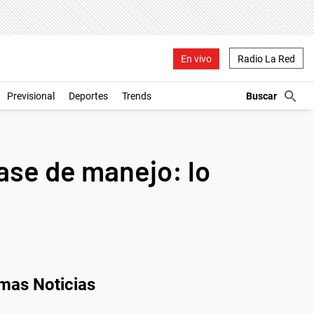
En vivo
Radio La Red
Previsional
Deportes
Trends
lase de manejo: lo
imas Noticias