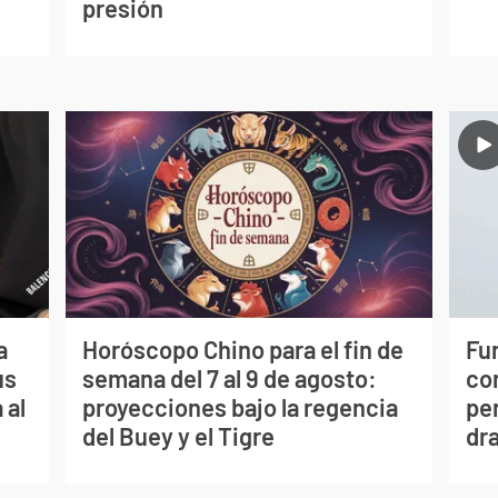
presión
a
Horóscopo Chino para el fin de
Fur
us
semana del 7 al 9 de agosto:
co
 al
proyecciones bajo la regencia
per
del Buey y el Tigre
dr