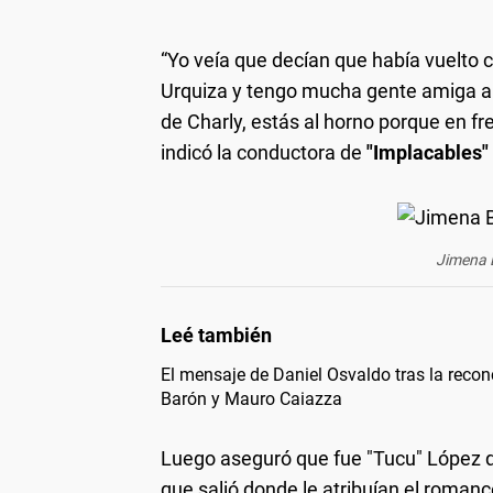
“Yo veía que decían que había vuelto 
Urquiza y tengo mucha gente amiga ahí
de Charly, estás al horno porque en fr
indicó la conductora de
"Implacables" 
Jimena 
El mensaje de Daniel Osvaldo tras la recon
Barón y Mauro Caiazza
Luego aseguró que fue "Tucu" López qu
que salió donde le atribuían el roman