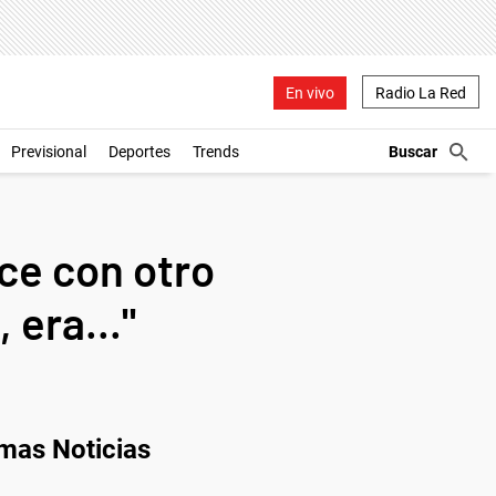
En vivo
Radio La Red
Previsional
Deportes
Trends
ce con otro
 era..."
imas Noticias