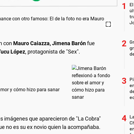
El
úl
tr
J
Gr
ón con
Mauro Caiazza, Jimena Barón
fue
gr
Tucu López
, protagonista de "Sex".
d
Pi
en
 amor y cómo hizo para sanar
de
ec
La
las imágenes que aparecieron de "La Cobra"
Ch
que no es su ex novio quien la acompañaba.
en