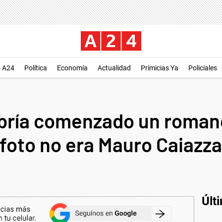
o A24
Política
Economía
Actualidad
Primicias Ya
Policiales
bría comenzado un roman
 foto no era Mauro Caiazza,
Últ