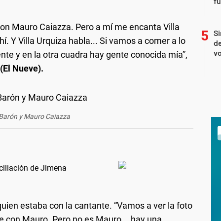
f
con Mauro Caiazza. Pero a mí me encanta Villa
Si
. Y Villa Urquiza habla... Si vamos a comer a lo
de
vo
ente y en la otra cuadra hay gente conocida mía”,
(El Nueve).
Barón y Mauro Caiazza
ciliación de Jimena
ien estaba con la cantante. “Vamos a ver la foto
ce con Mauro. Pero no es Mauro... hay una