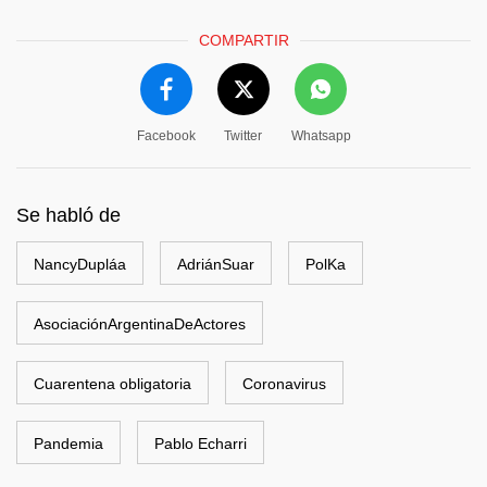
COMPARTIR
Facebook
Twitter
Whatsapp
Se habló de
NancyDupláa
AdriánSuar
PolKa
AsociaciónArgentinaDeActores
Cuarentena obligatoria
Coronavirus
Pandemia
Pablo Echarri