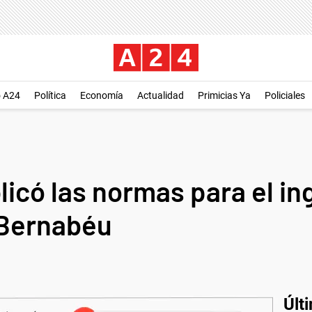
o A24
Política
Economía
Actualidad
Primicias Ya
Policiales
icó las normas para el in
 Bernabéu
Últ