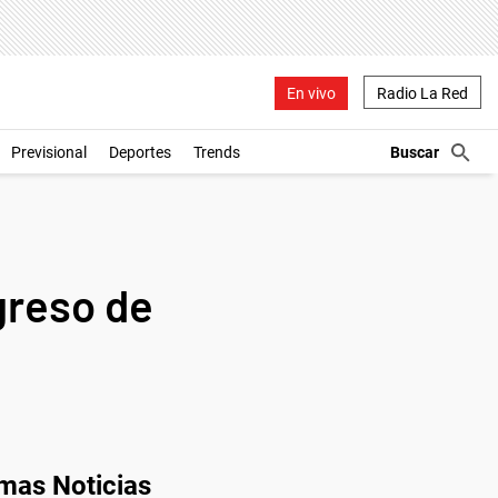
En vivo
Radio La Red
Previsional
Deportes
Trends
greso de
imas Noticias