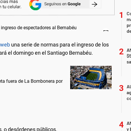
Co
ma
pr
de
u web
una serie de normas para el ingreso de los
AN
tará el domingo en el Santiago Bernabéu.
$
sa
leta fuera de La Bombonera por
A
ag
c
A
y 
as, o desórdenes públicos.