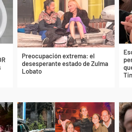
Esc
Preocupación extrema: el
OR
pe
desesperante estado de Zulma
s
qu
Lobato
Tin