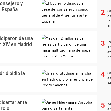
consejero y
e España
Sa
de
in
Tu
ticiparon de una
Re
n XIV en Madrid
si
at
en
rid pidió la
Se
es
A
disertar ante
Án
ercio
e