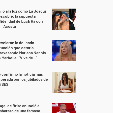
lió a la luz cómo La Joaqui
scubrió la supuesta
fidelidad de Luck Ra con
li Acosta
velaron la delicada
tuación que estaría
ravesando Mariana Nannis
 Marbella: "Vive de..."
 confirmó la noticia más
perada por los jubilados de
NSES
gel de Brito anunció el
mbarazo de una famosa