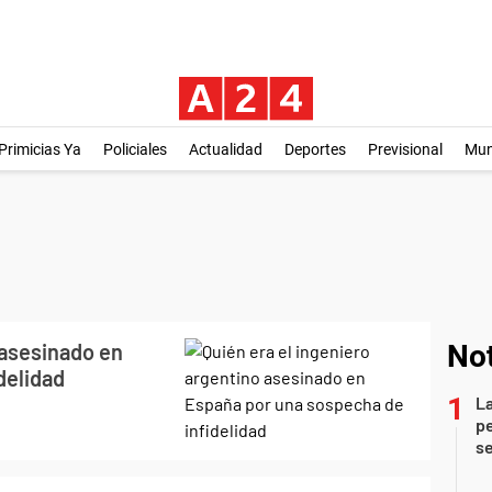
Primicias Ya
Policiales
Actualidad
Deportes
Previsional
Mu
 asesinado en
Not
delidad
La
pe
se