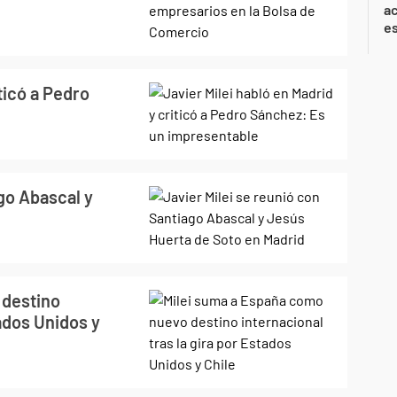
ac
e
ticó a Pedro
ago Abascal y
 destino
tados Unidos y