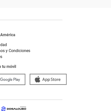
 América
idad
os y Condiciones
es
 tu móvil