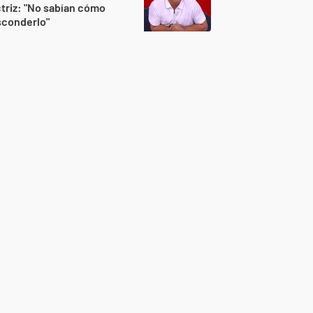
triz: "No sabían cómo
sconderlo"