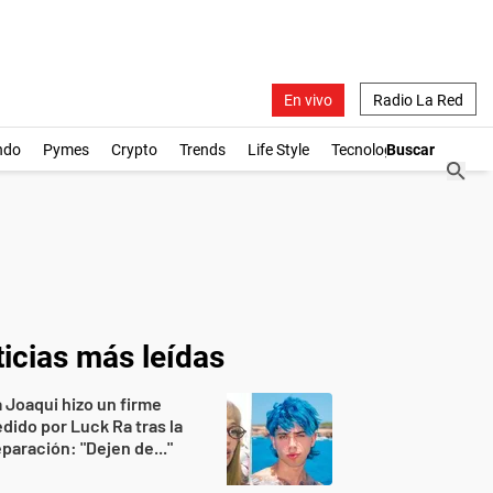
En vivo
Radio La Red
ndo
Pymes
Crypto
Trends
Life Style
Tecnología
icias más leídas
 Joaqui hizo un firme
dido por Luck Ra tras la
paración: "Dejen de..."