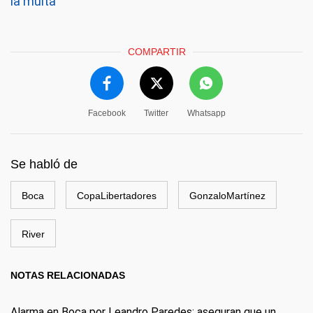
la multa
COMPARTIR
Facebook
Twitter
Whatsapp
Se habló de
Boca
CopaLibertadores
GonzaloMartínez
River
NOTAS RELACIONADAS
Alarma en Boca por Leandro Paredes: aseguran que un