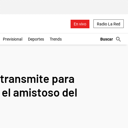
En vivo
Radio La Red
Previsional
Deportes
Trends
 transmite para
s el amistoso del