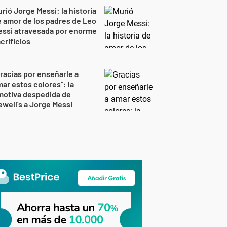
rió Jorge Messi: la historia
 amor de los padres de Leo
essi atravesada por enorme
crificios
racias por enseñarle a
ar estos colores": la
motiva despedida de
well's a Jorge Messi