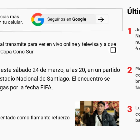
Últ
Jo
Ne
nu
4 
Mu
 este sábado 24 de marzo, a las 20, en un partido
c
stadio Nacional de Santiago. El encuentro se
br
igas por la fecha FIFA.
fa
Lu
co
esentado como flamante refuerzo
ba