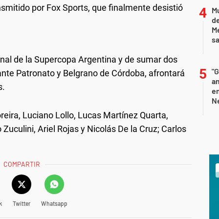
ransmitido por Fox Sports, que finalmente desistió
Mu
de
M
sa
final de la Supercopa Argentina y de sumar dos
"G
 ante Patronato y Belgrano de Córdoba, afrontará
am
s.
e
Ne
reira, Luciano Lollo, Lucas Martínez Quarta,
Zuculini, Ariel Rojas y Nicolás De la Cruz; Carlos
COMPARTIR
k
Twitter
Whatsapp