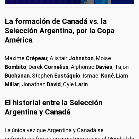
La formación de Canadá vs. la
Selección Argentina, por la Copa
América
Maxime
Crépeau
; Alistair
Johnston
, Moise
Bombito
, Derek
Cornelius
, Alphonso
Davies
; Tajon
Buchanan
, Stephen
Eustáquio
, Ismael
Koné
, Liam
Millar
; Jonathan
David
, Cyle
Larin
.
El historial entre la Selección
Argentina y Canadá
La única vez que Argentina y Canadá se
enfrentaron fue en un amistoso previo al Mundial de