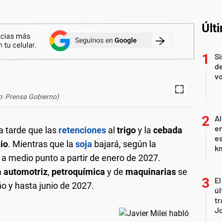
Últ
Si
de
vo
o: Prensa Gobierno)
Al
en
a tarde que las
retenciones
al
trigo
y la
cebada
es
io
. Mientras que la
soja
bajará, según la
km
 a medio punto a partir de enero de 2027.
a
automotriz
,
petroquímica
y de
maquinarias
se
El
ño y hasta junio de 2027.
úl
tr
J