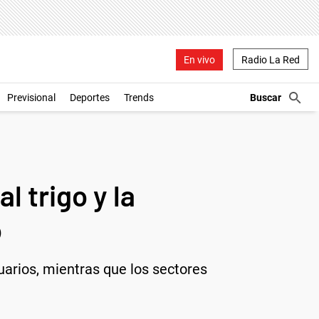
En vivo
Radio La Red
Previsional
Deportes
Trends
l trigo y la
o
arios, mientras que los sectores