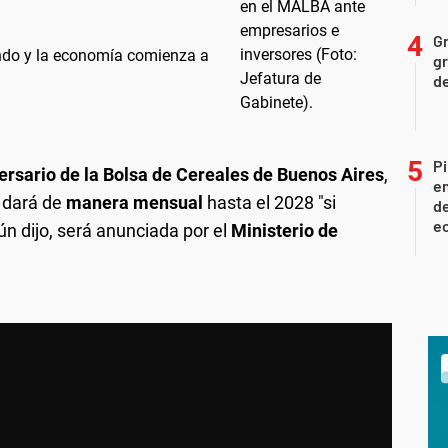
Gr
yendo y la economía comienza a
gr
d
Pi
ersario de la Bolsa de Cereales de Buenos Aires
,
en
 dará de
manera mensual
hasta el 2028 "si
de
ec
n dijo, será anunciada por el
Ministerio
de