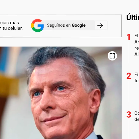
Últ
El
A
r
Ai
Fi
fe
Co
d