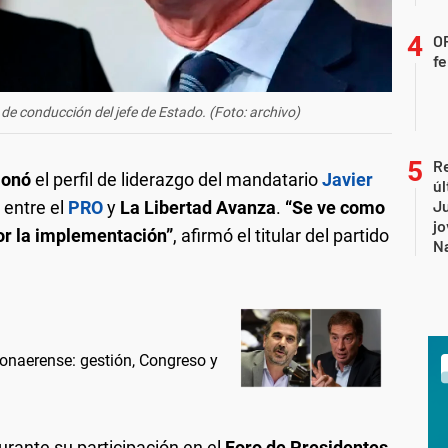
OF
fe
o de conducción del jefe de Estado. (Foto: archivo)
Re
ionó
el perfil de liderazgo del mandatario
Javier
úl
Ju
 entre el
PRO
y
La Libertad Avanza
.
“Se ve como
jo
or la implementación”
, afirmó el titular del partido
Na
bonaerense: gestión, Congreso y
urante su participación en el
Foro de Presidentes