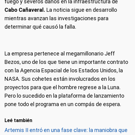
fuego y severos daños en la infraestructura de
Cabo Cañaveral.
La noticia sigue en desarrollo
mientras avanzan las investigaciones para
El momento de la tremenda explosión de un cohete que forma parte
del plan para volver a la Luna. (Foto: Captura de tv)
determinar qué causó la falla.
La empresa pertenece al megamillonario Jeff
Bezos, uno de los que tiene un importante contrato
con la Agencia Espacial de los Estados Unidos, la
NASA. Sus cohetes están involucrados en los
proyectos para que el hombre regrese a la Luna.
Pero lo sucedido en la plataforma de lanzamiento
pone todo el programa en un compás de espera.
Leé también
Artemis II entró en una fase clave: la maniobra que