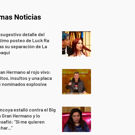
imas Noticias
 sugestivo detalle del
timo posteo de Luck Ra
as su separación de La
oaqui
an Hermano al rojo vivo:
itos, insultos y una placa
e nominados explosiva
ncoya estalló contra el Big
 Gran Hermano y lo
safió: "Si me quieren
har..."