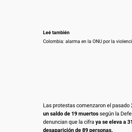
Leé también
Colombia: alarma en la ONU por la violenci
Helicópteros militares custodian la flota de colec
La policía dispersa con gases a los manifest
Siguen las manifestaciones contra el gob
EL presidente Iván Duque, arrinconado p
Unidades del TransMilenio, vanda
Tanques militares, p
Las protestas comenzaron el pasado 2
un saldo de 19 muertos
según la Defe
denuncian que la cifra
ya se eleva a 3
desaparición de 89 personas.