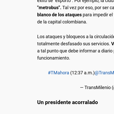
éxito se "exportó". Por ejemplo, la ci
"metrobus".
Tal vez por eso, por ser c
blanco de los ataques
para impedir el
de la capital colombiana.
Los ataques y bloqueos a la circulació
totalmente desfasado sus servicios.
V
a tal punto que debe informar a diario
funcionamiento.
#TMahora
(12:37 a.m.)
@TransMi
— TransMilenio 
Un presidente acorralado