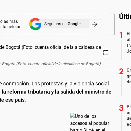
Últ
El
úl
tr
J
Bogotá (Foto: cuenta oficial de la alcaldesa de Bogotá).
Gr
gr
d
conmoción. Las protestas y la violencia social
e la reforma tributaria y la salida del ministro de
e ese país.
Pi
en
de
ec