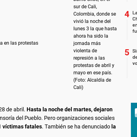
La
Ch
en
f
a en las protestas
Si
de
tivos del TrasnMilenio (Foto: cuenta de Twitter de TransMilenio).
antes. Hay graves denuncias de abusos policiales (Foto: AP).
ierno. Este miércoles. con un paro nacional (Foto: AP).
or la protesta social (Foto: presidencia de Colombia).
lizadas (Foto: cuenta oficial de TrasnMilenio).
or las calles de Bogotá (Foto: AP).
vo
8 de abril.
Hasta la noche del martes, dejaron
nsoría del Pueblo. Pero organizaciones sociales
1 víctimas fatales
. También se ha denunciado
la