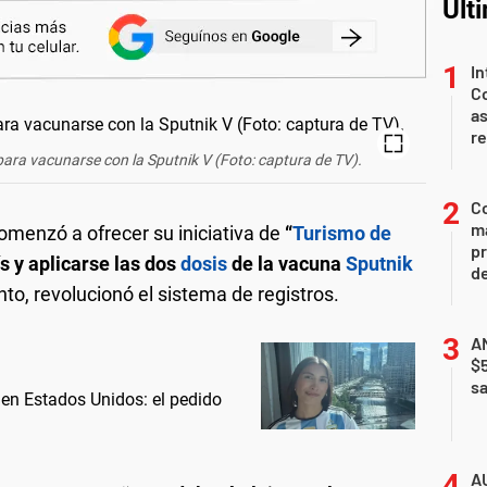
Últ
In
Co
as
r
para vacunarse con la Sputnik V (Foto: captura de TV).
Co
ma
menzó a ofrecer su iniciativa de
“
Turismo de
pr
ís y aplicarse las dos
dosis
de la vacuna
Sputnik
de
to, revolucionó el sistema de registros.
AN
$
sa
 en Estados Unidos: el pedido
A