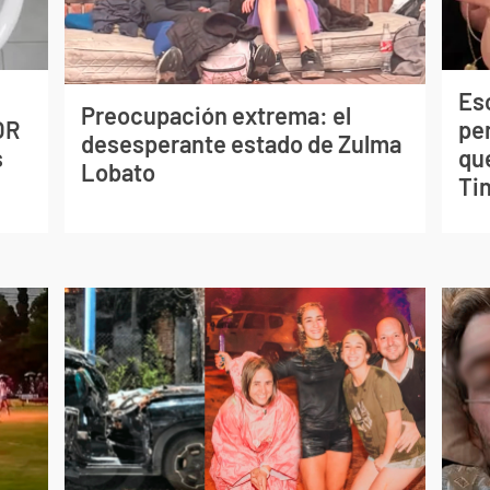
Esc
Preocupación extrema: el
OR
pe
desesperante estado de Zulma
s
qu
Lobato
Tin