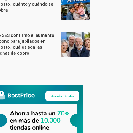
osto: cuánto y cuándo se
obra
NSES confirmó el aumento
bono para jubilados en
osto: cuáles son las
echas de cobro