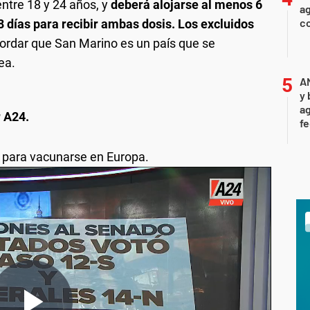
entre 18 y 24 años, y
deberá alojarse al menos 6
ag
c
8 días para recibir ambas dosis.
Los excluidos
cordar que San Marino es un país que se
ea.
A
y 
ag
r A24.
f
 para vacunarse en Europa.