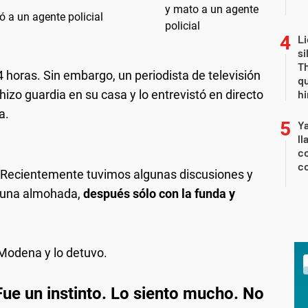
ó a un agente policial
Li
si
Th
4 horas. Sin embargo, un periodista de televisión
qu
izo guardia en su casa y lo entrevistó en directo
h
a.
Y
ll
co
co
s. Recientemente tuvimos algunas discusiones y
 una almohada,
después sólo con la funda y
e Modena y lo detuvo.
Fue un instinto. Lo siento mucho. No