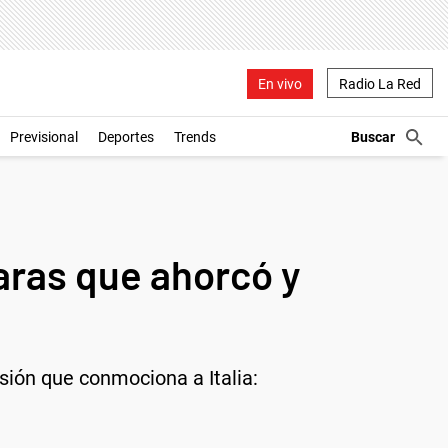
En vivo
Radio La Red
Previsional
Deportes
Trends
aras que ahorcó y
sión que conmociona a Italia: