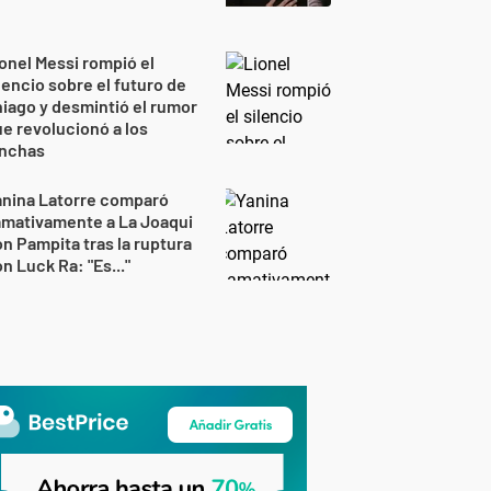
onel Messi rompió el
lencio sobre el futuro de
iago y desmintió el rumor
e revolucionó a los
inchas
anina Latorre comparó
amativamente a La Joaqui
n Pampita tras la ruptura
n Luck Ra: "Es..."