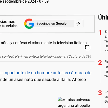
e septiembre de 2024 - 07:59
Últ
El
El
fa
He
e
confesó el crimen ante la televisión italiana. (Captura de TV)
Ro
ro
r
sión impactante de un hombre ante las cámaras de
fa
r de un asesinato que sacude a Italia. Ahorcó
La
tr
Gr