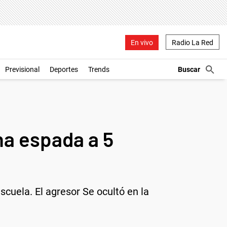
En vivo
Radio La Red
Previsional
Deportes
Trends
na espada a 5
scuela. El agresor Se ocultó en la