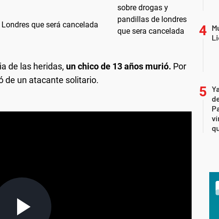
de Londres que será cancelada
Mu
Li
 de las heridas,
un chico de 13 años murió.
Por
ó de un atacante solitario.
Ya
de
Pa
ví
qu