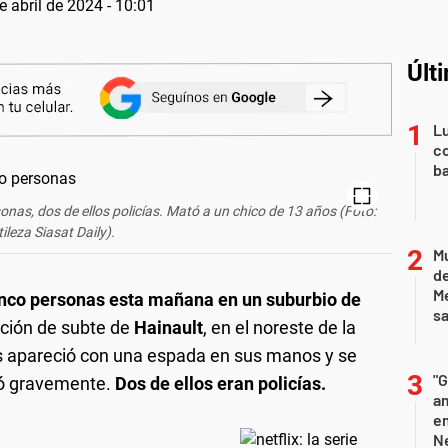
e abril de 2024 - 10:01
Últ
Lu
co
ba
as, dos de ellos policías. Mató a un chico de 13 años (Foto:
ileza Siasat Daily).
Mu
de
M
inco personas esta mañana en un suburbio de
sa
tación de subte de
Hainault
, en el noreste de la
os apareció con una espada en sus manos y se
"G
rió gravemente.
Dos de ellos eran policías.
am
e
Ne