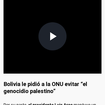
frameborder="0" allowfullscreen allow="
frameborder="0" allowfullscreen allow="autoplay,
fulcrem">
Bolivia le pidió a la ONU evitar “el
genocidio palestino”
Por su parte,
el presidente Luis Arce
mantuvo un