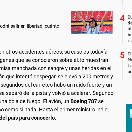
Qu
de
drá salir en libertad: cuánto
úl
b
rí
" en otros accidentes aéreos, su caso es todavía
El
Ma
enes que se conocieron sobre él, lo muestran
L
camisa manchada con sangre y unas heridas en el
ar
ión que intentó despegar, se elevó a 200 metros y
segundos del carreteo hubo un ruido fuerte y un
e separó de la pista y volvió a acelerar. Segundo
na bola de fuego. El avión, un
Boeing 787
se
no como si nada. Hasta el primer ministro indio,
del país para conocerlo.