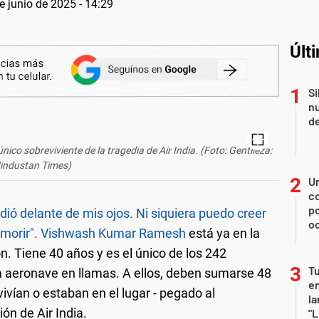
e junio de 2025 - 14:29
Últ
Si
nu
de
único sobreviviente de la tragedia de Air India. (Foto: Gentileza:
industan Times)
U
co
p
edió delante de mis ojos. Ni siquiera puedo creer
o
 a morir". Vishwash Kumar Ramesh
está ya en la
ón. Tiene 40 años y es el único de los 242
Tu
la aeronave en llamas. A ellos, deben sumarse 48
en
vían o estaban en el lugar - pegado al
la
ión de Air India.
"L