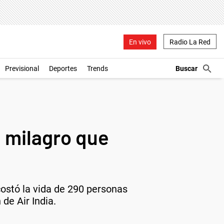
En vivo
Radio La Red
Previsional
Deportes
Trends
l milagro que
costó la vida de 290 personas
 de Air India.