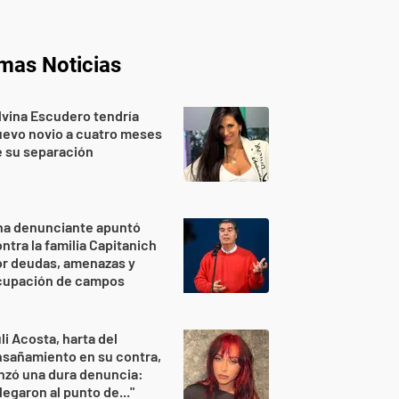
imas Noticias
lvina Escudero tendría
evo novio a cuatro meses
 su separación
na denunciante apuntó
ntra la familia Capitanich
or deudas, amenazas y
cupación de campos
li Acosta, harta del
sañamiento en su contra,
nzó una dura denuncia:
legaron al punto de..."