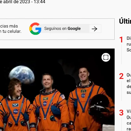
e abril de 2023 - 13:44
Últ
Di
r
So
Qu
el
de
s
Vi
Qu
ca
ra