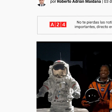
por
Roberto Adrián Maidana
|
03 d