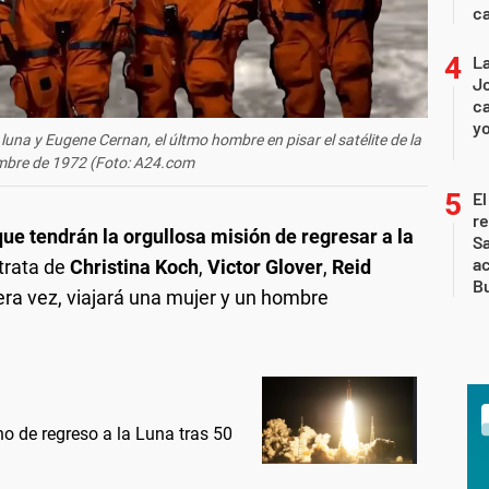
c
La
Jo
ca
yo
luna y Eugene Cernan, el últmo hombre en pisar el satélite de la
iembre de 1972 (Foto: A24.com
El
r
ue tendrán la orgullosa misión de regresar a la
Sa
a
trata de
Christina Koch
,
Victor Glover
,
Reid
Bu
era vez, viajará una mujer y un hombre
no de regreso a la Luna tras 50