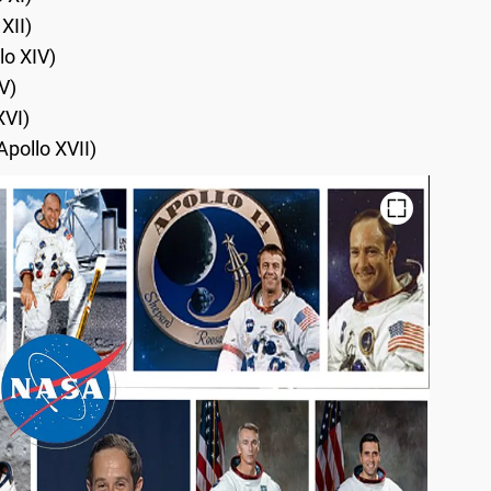
XII)
lo XIV)
V)
XVI)
pollo XVII)