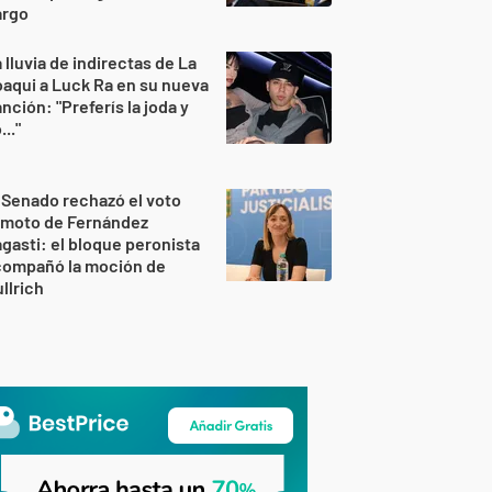
argo
 lluvia de indirectas de La
aqui a Luck Ra en su nueva
nción: "Preferís la joda y
..."
 Senado rechazó el voto
emoto de Fernández
gasti: el bloque peronista
compañó la moción de
llrich