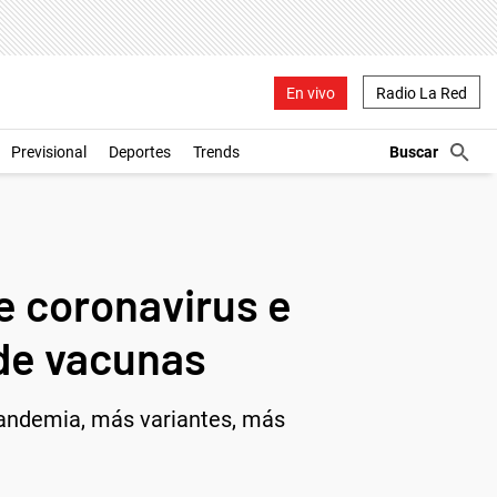
En vivo
Radio La Red
Previsional
Deportes
Trends
e coronavirus e
 de vacunas
pandemia, más variantes, más