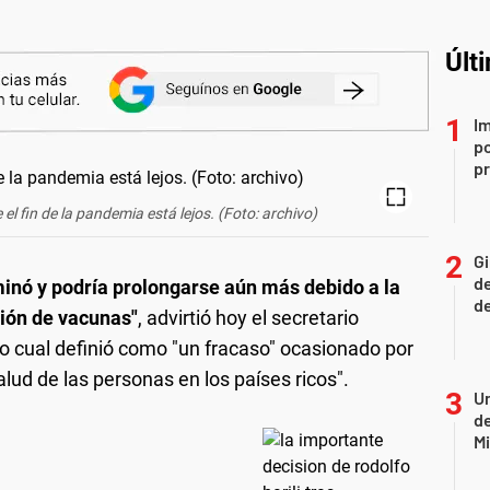
Últ
Im
po
p
 el fin de la pandemia está lejos. (Foto: archivo)
Gi
de
inó y podría prolongarse aún más debido a la
de
ión de vacunas"
, advirtió hoy el secretario
 lo cual definió como "un fracaso" ocasionado por
salud de las personas en los países ricos".
Un
de
Mi