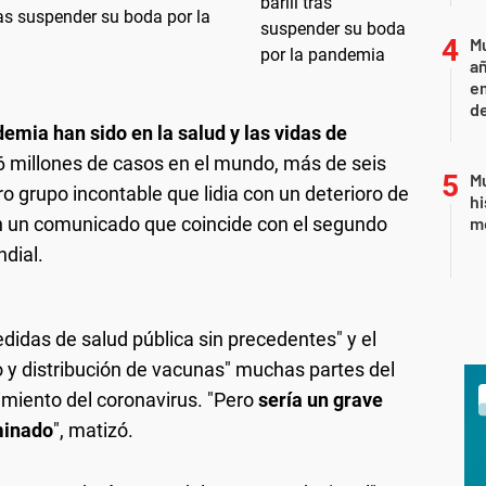
ras suspender su boda por la
Mu
añ
e
d
emia han sido en la salud y las vidas de
6 millones de casos en el mundo, más de seis
Mu
o grupo incontable que lidia con un deterioro de
hi
en un comunicado que coincide con el segundo
mo
ndial.
didas de salud pública sin precedentes" y el
o y distribución de vacunas" muchas partes del
imiento del coronavirus. "Pero
sería un grave
minado
", matizó.