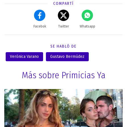
COMPARTÍ
Facebok
Twitter
Whatsapp
SE HABLÓ DE
Verónica Varano
Gustavo Bermúdez
Más sobre Primicias Ya