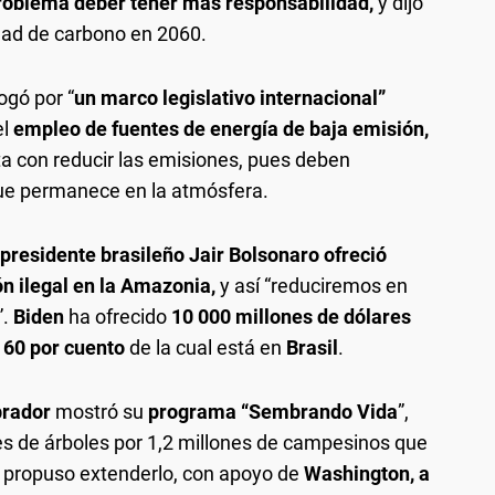
roblema deber tener más responsabilidad,
y dijo
idad de carbono en 2060.
ogó por “
un marco legislativo internacional”
el
empleo de fuentes de energía de baja emisión,
ta con reducir las emisiones, pues deben
ue permanece en la atmósfera.
 presidente brasileño Jair Bolsonaro ofreció
ón ilegal en la Amazonia,
y así “reduciremos en
”.
Biden
ha ofrecido
10 000 millones de dólares
 60 por cuento
de la cual está en
Brasil
.
brador
mostró su
programa “Sembrando Vida
”,
s de árboles por 1,2 millones de campesinos que
 propuso extenderlo, con apoyo de
Washington, a