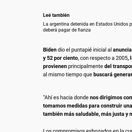
Leé también
La argentina detenida en Estados Unidos po
deberá pagar de fianza
Biden
dio el puntapié inicial al
anuncia
y 52 por ciento
, con respecto a 2005
,
provienen
principalmente
del transpor
al mismo tiempo que
buscará generar
“Ahí es hacia donde
nos dirigimos co
tomamos medidas para construir un
también más saludable, más justa y 
Los compromisos esbozados en la cum