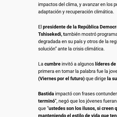
impactos del clima, y avanzar en los
adaptación y recuperación climática.
El
presidente de la República Democrá
Tshisekedi, t
ambién mostró programas
degradada en su país y otros de la regi
solución” ante la crisis climática.
La
cumbre
invitó a algunos
líderes de
primera en tomar la palabra fue la jo
(Viernes por el futuro)
que dirige
la s
Bastida
impactó con frases contunden
terminó
”, negó que los jóvenes fueran 
que “
ustedes son los ilusos, si creen 
manteniendo el estilo de vida que t