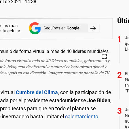
ril de 2021 - 14:38
Últ
Jo
qu
Li
de forma virtual a más de 40 líderes mundiales, gobernantes y
r la búsqueda de alternativas ante el calentamiento global y
e su país en esa dirección. Imagen: captura de pantalla de TV.
El
Ma
tr
"T
 virtual
Cumbre del Clima
, con la participación de
ada por el presidente estadounidense
Joe Biden
,
propuestas para que en todo el planeta se
Jo
Ne
 invernadero hasta limitar el
calentamiento
nu
4 