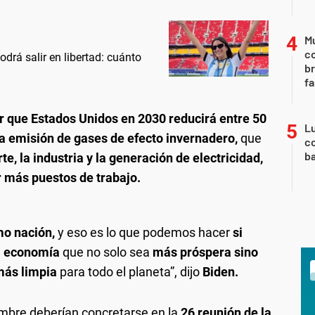
Mu
c
drá salir en libertad: cuánto
br
fa
r que Estados Unidos en 2030 reducirá entre 50
Lu
 la emisión de gases de efecto invernadero,
que
co
ba
te, la industria y la generación de electricidad,
 más puestos de trabajo.
mo nación,
y eso es lo que podemos hacer
si
a economía
que no solo sea
más próspera sino
más limpia
para todo el planeta”, dijo
Biden.
bre deberían concretarse en la
26 reunión de la