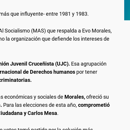
más que influyente- entre 1981 y 1983.
 Al Socialismo (MAS) que respalda a Evo Morales,
mo la organización que defiende los intereses de
nión Juvenil Cruceñista (UJC).
Esa agrupación
ernacional de Derechos humanos
por tener
criminatorias.
cas económicas y sociales de
Morales,
ofreció su
n
.
Para las elecciones de esta año,
comprometió
Ciudadana y Carlos Mesa
.
e votos tomó partido por la solución más