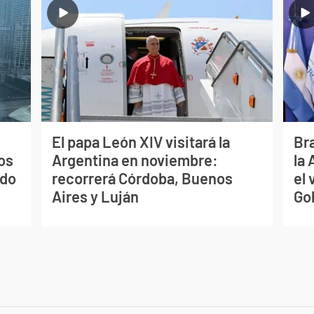
El papa León XIV visitará la
Bra
os
Argentina en noviembre:
la
ado
recorrerá Córdoba, Buenos
el 
Aires y Luján
Go