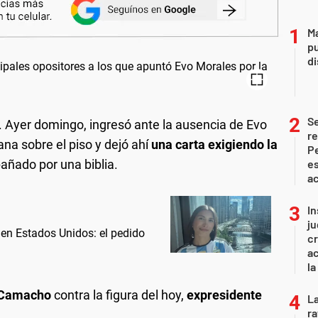
Ma
pu
d
S
. Ayer domingo, ingresó ante la ausencia de Evo
re
na sobre el piso y dejó ahí
una carta exigiendo la
Pe
ñado por una biblia.
es
ac
In
ju
 en Estados Unidos: el pedido
cr
ac
la
 Camacho
contra la figura del hoy,
expresidente
La
ra