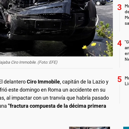
Mu
de
M
sa
"G
am
e
Ne
viajaba Ciro Immobile. (Foto: EFE)
Mu
El delantero
Ciro Immobile
, capitán de la Lazio y
Li
sufrió este domingo en Roma un accidente en su
jas, al impactar con un tranvía que habría pasado
 una
"fractura compuesta de la décima primera