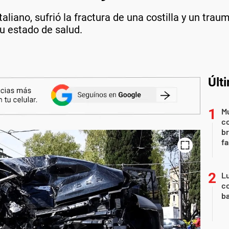
italiano, sufrió la fractura de una costilla y un tr
u estado de salud.
Últ
Mu
c
br
fa
Lu
co
ba