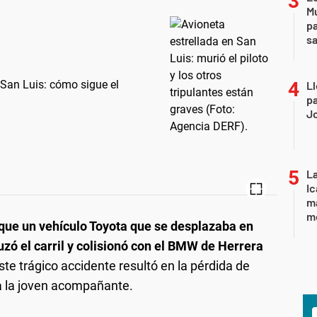
Mu
pa
sa
n San Luis: cómo sigue el
Ll
pa
J
La
Ic
ma
m
 que un vehículo Toyota que se desplazaba en
ruzó el carril y colisionó con el BMW de Herrera
ste trágico accidente resultó en la pérdida de
a la joven acompañante.