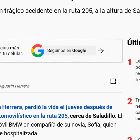
 trágico accidente en la ruta 205, a la altura de Sal
Últ
La
po
re
te
Agustín Herrera
Tr
ne
 Herrera, perdió la vida el jueves después de
ca
omovilístico en la ruta 205
, cerca de Saladillo.
El
la
óvil BMW en compañía de su novia, Sofía, quien
e hospitalizada.
Lo