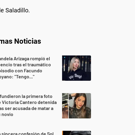
e Saladillo.
imas Noticias
ndela Arizaga rompió el
lencio tras el traumático
pisodio con Facundo
yano: "Tengo..."
fundieron la primera foto
 Victoria Cantero detenida
as ser acusada de matar a
 novio
 sincera confesión de Sol