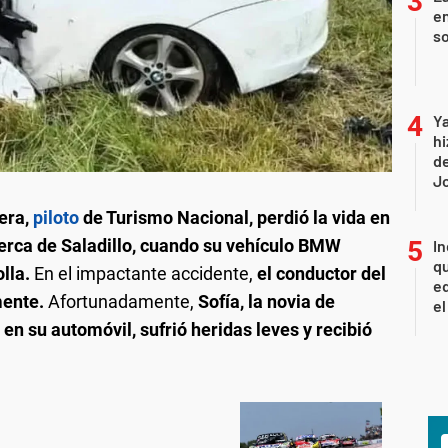
e
so
Ya
hi
de
Jo
rera,
piloto
de Turismo Nacional, perdió la vida en
cerca de Saladillo, cuando su vehículo BMW
In
qu
lla.
En el impactante accidente,
el conductor del
eq
mente.
Afortunadamente,
Sofía, la novia de
el
en su automóvil, sufrió heridas leves y recibió