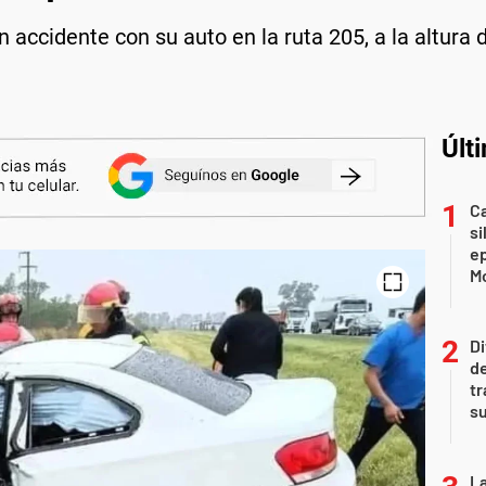
 accidente con su auto en la ruta 205, a la altura d
Últ
Ca
si
e
Mo
Di
de
tr
su
La