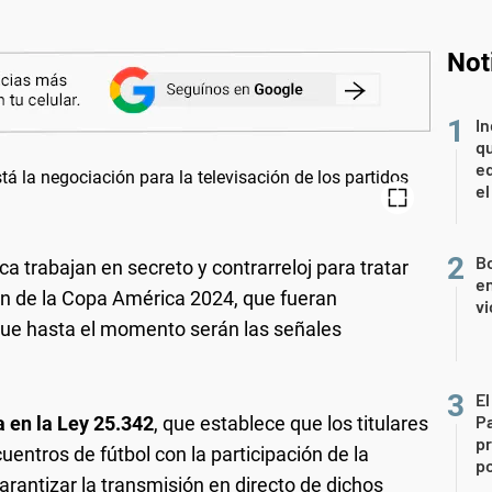
Not
In
qu
eq
el
Bo
a trabajan en secreto y contrarreloj para tratar
en
ión de la Copa América 2024, que fueran
vi
 que hasta el momento serán las señales
El
P
a en la Ley 25.342
, que establece que los titulares
pr
entros de fútbol con la participación de la
po
rantizar la transmisión en directo de dichos