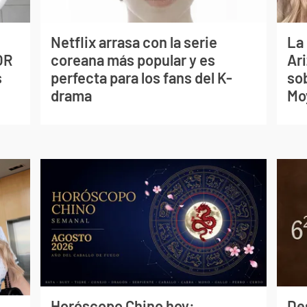
Netflix arrasa con la serie
La
OR
coreana más popular y es
Ari
s
perfecta para los fans del K-
so
drama
Mo
Horóscopo Chino hoy:
De