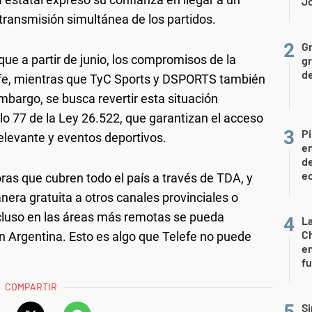
J
 transmisión simultánea de los partidos.
Gr
que a partir de junio, los compromisos de la
gr
d
efe, mientras que TyC Sports y DSPORTS también
mbargo, se busca revertir esta situación
lo 77 de la Ley 26.522, que garantizan el acceso
Pi
relevante y eventos deportivos.
en
de
ec
ras que cubren todo el país a través de TDA, y
nera gratuita a otros canales provinciales o
incluso en las áreas más remotas se pueda
La
Ch
ión Argentina. Esto es algo que Telefe no puede
en
f
COMPARTIR
Si