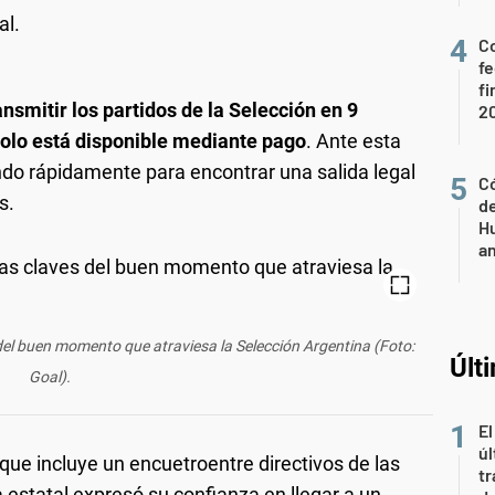
al.
Co
fe
fi
ansmitir los partidos de la Selección en 9
2
olo está disponible mediante pago
. Ante esta
ndo rápidamente para encontrar una salida legal
Có
s.
de
Hu
a
del buen momento que atraviesa la Selección Argentina (Foto:
Últ
Goal).
El
úl
que incluye un encuetroentre directivos de las
tr
 estatal expresó su confianza en llegar a un