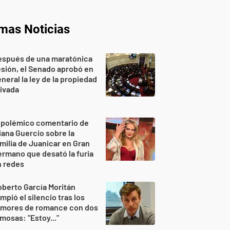
imas Noticias
espués de una maratónica
sión, el Senado aprobó en
neral la ley de la propiedad
ivada
 polémico comentario de
iana Guercio sobre la
milia de Juanicar en Gran
rmano que desató la furia
n redes
berto García Moritán
mpió el silencio tras los
umores de romance con dos
mosas: "Estoy..."