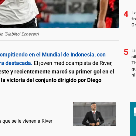
La
tr
Gr
o "Diablito" Echeverri
Li
ompitiendo en el Mundial de Indonesia, con
si
Th
ura destacada.
El joven mediocampista de River,
qu
eleste y recientemente marcó su primer gol en el
h
la victoria del conjunto dirigido por Diego
s que se le vienen a River