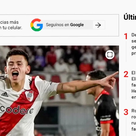
Últ
D
se
ge
pr
El
El
fa
He
e
Ro
ro
r
fa