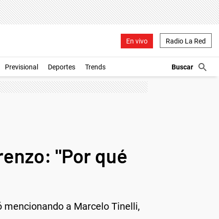
En vivo
Radio La Red
Previsional
Deportes
Trends
renzo: "Por qué
ió mencionando a Marcelo Tinelli,