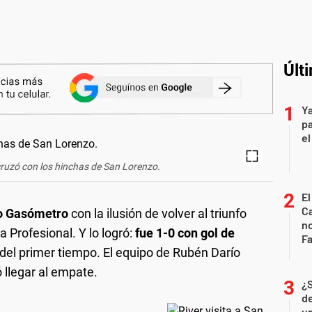
Últ
Ya
pa
el
cruzó con los hinchas de San Lorenzo.
El
Ca
o Gasómetro
con la ilusión de volver al triunfo
n
a Profesional. Y lo logró:
fue 1-0 con gol de
Fa
del primer tiempo. El equipo de Rubén Darío
ó llegar al empate.
¿
de
u