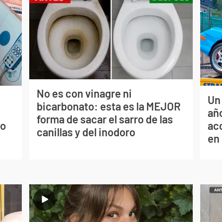
No es con vinagre ni
Un
bicarbonato: esta es la MEJOR
s
año
forma de sacar el sarro de las
vo
ac
canillas y del inodoro
en