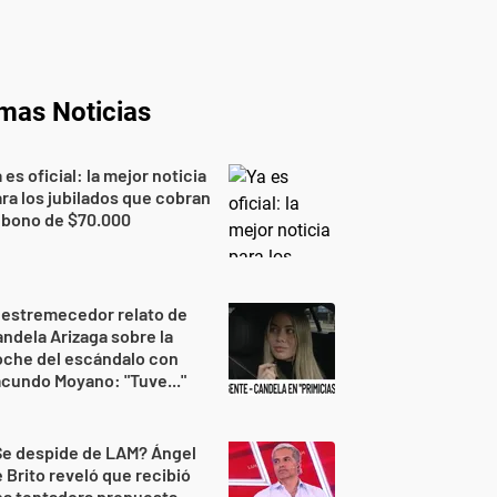
imas Noticias
 es oficial: la mejor noticia
ra los jubilados que cobran
 bono de $70.000
 estremecedor relato de
ndela Arizaga sobre la
oche del escándalo con
cundo Moyano: "Tuve..."
Se despide de LAM? Ángel
 Brito reveló que recibió
na tentadora propuesta