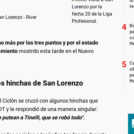
te
an Lorenzo - River
B
pa
c
ho más por los tres puntos y por el estado
Me
namiento
mostrdo esta tarde en el Nuevo
Ca
si
p
M
os hinchas de San Lorenzo
el Ciclón se cruzó con algunos hinchas que
 DT y le respondió de una manera singular:
 putean a Tinelli, que se robó todo".