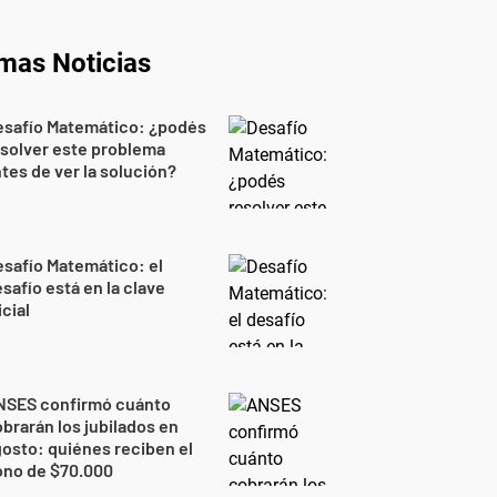
imas Noticias
esafío Matemático: ¿podés
solver este problema
tes de ver la solución?
safío Matemático: el
safío está en la clave
icial
NSES confirmó cuánto
brarán los jubilados en
osto: quiénes reciben el
ono de $70.000