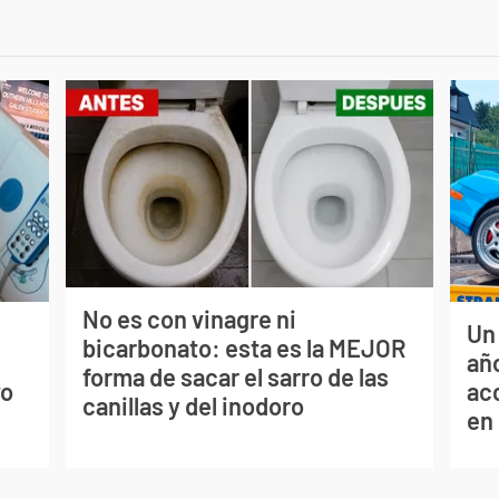
No es con vinagre ni
Un
bicarbonato: esta es la MEJOR
s
año
forma de sacar el sarro de las
vo
ac
canillas y del inodoro
en