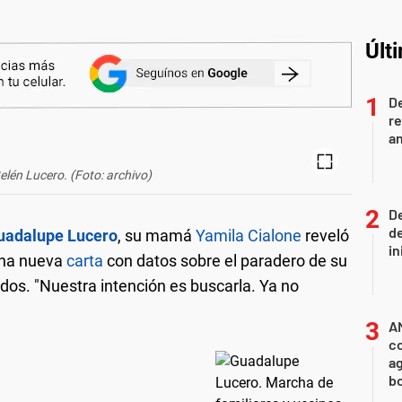
Últ
D
re
an
lén Lucero. (Foto: archivo)
De
de
uadalupe Lucero
, su mamá
Yamila Cialone
reveló
in
una nueva
carta
con datos sobre el paradero de su
dos. "Nuestra intención es buscarla. Ya no
A
co
ag
b