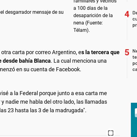
 el desgarrador mensaje de su
De
cu
pr
Ne
o otra carta por correo Argentino, e
s la tercera que
te
ne desde bahía Blanca
. La cual menciona una
po
omenzó en su cuenta de Facebook.
ca
visé a la Federal porque junto a esa carta me
 y nadie me habla del otro lado, las llamadas
as 23 hasta las 3 de la madrugada".