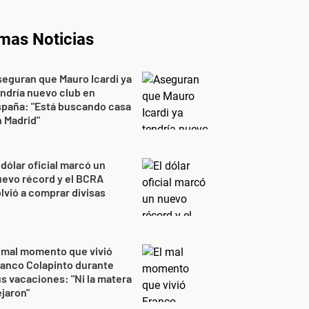
imas Noticias
eguran que Mauro Icardi ya
ndría nuevo club en
spaña: "Está buscando casa
 Madrid"
 dólar oficial marcó un
evo récord y el BCRA
lvió a comprar divisas
 mal momento que vivió
anco Colapinto durante
s vacaciones: "Ni la matera
jaron"