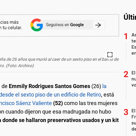
Últ
As
te
E
en
a de 26 años que murió al caer de un sexto piso en el barrio de
ro. (Foto: Archivo)
El
nu
vo
a de
Emmily Rodrigues Santos Gomes
(26)
la
esde el sexto piso de un edificio de Retiro
, está
ncisco Sáenz Valiente
(52)
como las tres mujeres
El
ron cuando dijeron que esa madrugada no hubo
Fr
na donde se hallaron preservativos usados y un kit
su
de