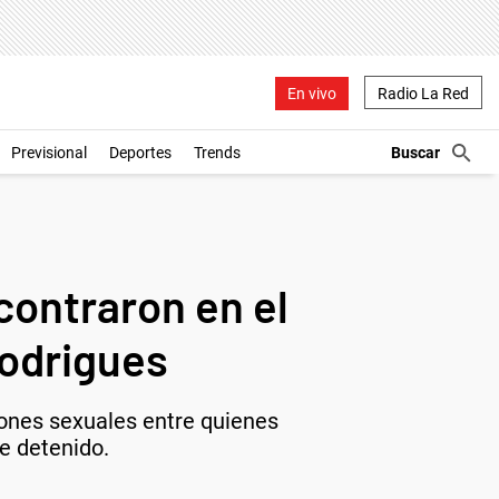
En vivo
Radio La Red
Previsional
Deportes
Trends
contraron en el
odrigues
iones sexuales entre quienes
e detenido.