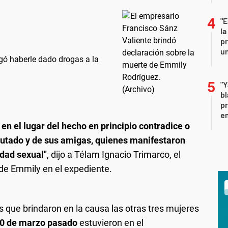
"E
la
pr
un
gó haberle dado drogas a la
"Y
b
pr
em
en el lugar del hecho en principio contradice o
putado y de sus amigas, quienes manifestaron
dad sexual"
, dijo a Télam Ignacio Trimarco, el
de Emmily en el expediente.
es que brindaron en la causa las otras tres mujeres
0 de marzo pasado
estuvieron en el