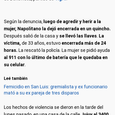
En el allanamiento encontraron un revólver calibre 38 cargado.
Según la denuncia,
luego de agredir y herir a la
Luciano Napolitano declaró en indagatoria que
cerró
las puertas para
Napolitano no estaba autorizado para portación ni tenencia del arma.
que la mujer a quien dejó encerrada durante más de un día entero no
mujer, Napolitano la dejó encerrada en un quincho.
le robara sus cosas.
Después salió de la casa y
se llevó las llaves
.
La
víctima,
de 33 años, estuvo
encerrada más de 24
horas.
La rescató la policía. La mujer se pidió ayuda
al 911 con lo último de batería que le quedaba en
su celular
.
Leé también
Femicidio en San Luis: gremialista y ex funcionario
mató a su ex pareja de tres disparos
Los hechos de violencia se dieron en la tarde del
lunes pasado, en una casa de la calle
Jujuy al 3400.