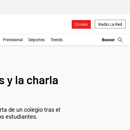
En vivo
Radio La Red
Previsional
Deportes
Trends
 y la charla
ta de un colegio tras el
os estudiantes.