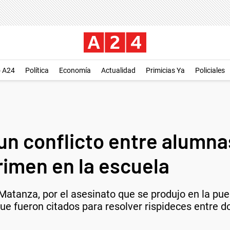
o A24
Política
Economía
Actualidad
Primicias Ya
Policiales
un conflicto entre alumnas
rimen en la escuela
atanza, por el asesinato que se produjo en la puer
ue fueron citados para resolver rispideces entre d