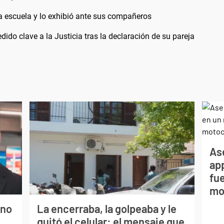
la escuela y lo exhibió ante sus compañeros
do clave a la Justicia tras la declaración de su pareja
As
app
fue
mo
ano
La encerraba, la golpeaba y le
quitó el celular: el mensaje que