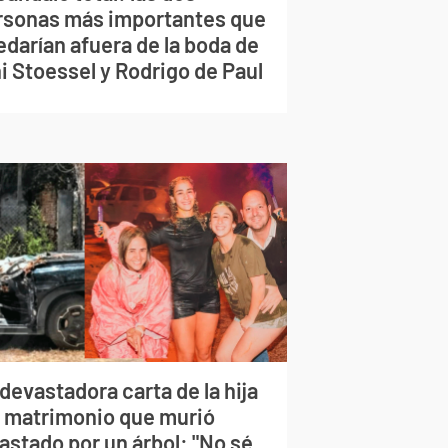
rsonas más importantes que
edarían afuera de la boda de
i Stoessel y Rodrigo de Paul
devastadora carta de la hija
l matrimonio que murió
astado por un árbol: "No sé