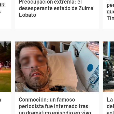
Preocupación extrema: el
OR
pe
desesperante estado de Zulma
s
qu
Lobato
Tin
n
Conmoción: un famoso
La 
periodista fue internado tras
de
un dramático episodio en vivo
apl