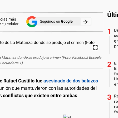
Últ
D
se
ge
pr
 La Matanza donde se produjo el crimen (Foto: Facebook Escuela
El
Secundaria 1).
El
fa
He
 Rafael Castillo fue
asesinado de dos balazos
e
eunión que mantuvieron con las autoridades del
os
conflictos que existen entre ambas
Ro
ro
r
fa