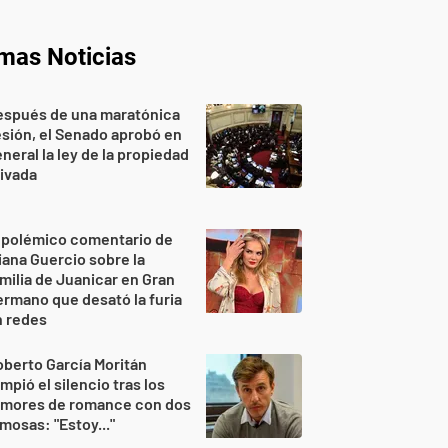
imas Noticias
espués de una maratónica
sión, el Senado aprobó en
neral la ley de la propiedad
ivada
 polémico comentario de
iana Guercio sobre la
milia de Juanicar en Gran
rmano que desató la furia
n redes
berto García Moritán
mpió el silencio tras los
umores de romance con dos
mosas: "Estoy..."