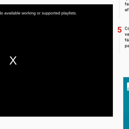
fa
af
C
va
fá
pa