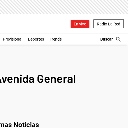
En vivo
Radio La Red
Previsional
Deportes
Trends
 Avenida General
imas Noticias