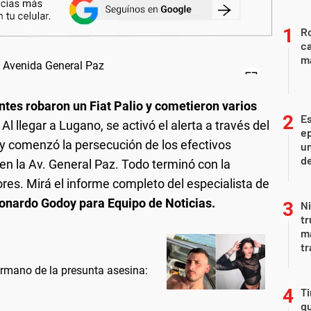
Ro
ca
m
ntes robaron un Fiat Palio y cometieron varios
Es
. Al llegar a Lugano, se activó el alerta a través del
ep
 y comenzó la persecución de los efectivos
un
de
o en la Av. General Paz. Todo terminó con la
es. Mirá el informe completo del especialista de
onardo Godoy para Equipo de Noticias.
Ni
tr
m
tr
rmano de la presunta asesina:
Ti
qu