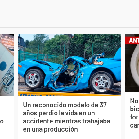
No
Un reconocido modelo de 37
bi
s
años perdió la vida en un
for
vo
accidente mientras trabajaba
can
en una producción