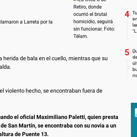
Tu
en
clamaron a Larreta por la
la
"L
Qu
de
na herida de bala en el cuello, mientras que su
úl
alda.
b
rí
del violento hecho, se encontraban fuera de
ando el oficial Maximiliano Paletti, quien presta
 de San Martín, se encontraba con su novia a un
 altura de Puente 13.