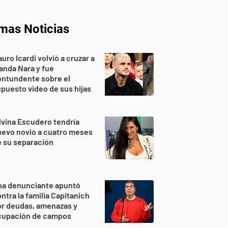
imas Noticias
uro Icardi volvió a cruzar a
nda Nara y fue
ontundente sobre el
puesto video de sus hijas
lvina Escudero tendría
evo novio a cuatro meses
 su separación
na denunciante apuntó
ntra la familia Capitanich
or deudas, amenazas y
cupación de campos