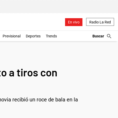
En vivo
Radio La Red
Previsional
Deportes
Trends
o a tiros con
novia recibió un roce de bala en la