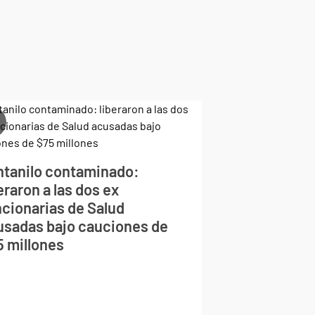
ntanilo contaminado:
eraron a las dos ex
ncionarias de Salud
usadas bajo cauciones de
5 millones