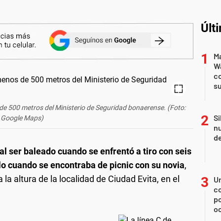
Últ
Ma
Wa
c
su
 de 500 metros del Ministerio de Seguridad bonaerense. (Foto:
Si
Google Maps)
nu
de
al ser baleado cuando se enfrentó a tiro con seis
lo cuando se encontraba de picnic con su novia
,
 la altura de la localidad de Ciudad Evita, en el
U
co
p
o