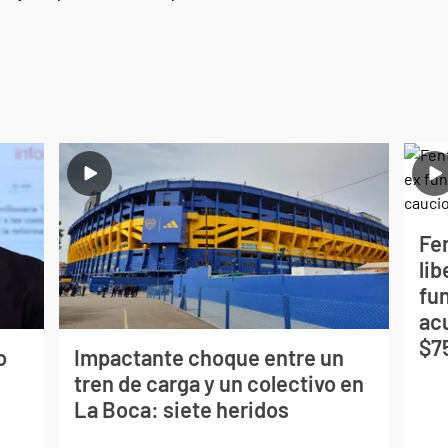
Fe
lib
fu
ac
$7
o
Impactante choque entre un
tren de carga y un colectivo en
La Boca: siete heridos