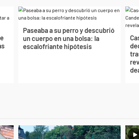
Paseaba a su perro y descubrió
de
Ca
un cuerpo en una bolsa: la
as
de
escalofriante hipótesis
tra
re
de