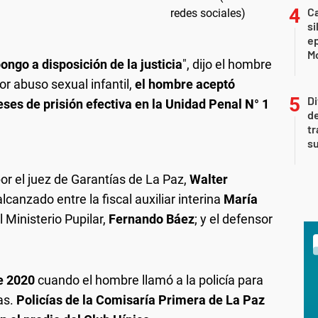
Ca
si
e
Mo
ongo a disposición de la justicia
", dijo el hombre
or abuso sexual infantil,
el hombre aceptó
Di
ses de prisión efectiva en la Unidad Penal N° 1
de
tr
su
por el juez de Garantías de La Paz,
Walter
canzado entre la fiscal auxiliar interina
María
l Ministerio Pupilar,
Fernando Báez
; y el defensor
e 2020
cuando el hombre llamó a la policía para
as.
Policías de la Comisaría Primera de La Paz