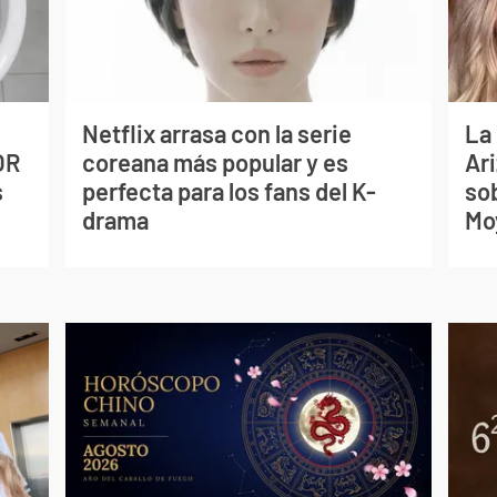
Netflix arrasa con la serie
La
OR
coreana más popular y es
Ari
s
perfecta para los fans del K-
so
drama
Mo