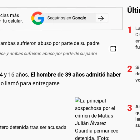
Últ
La
Ch
en
f
años y ambas sufrieron abuso por parte de su padre
Si
de
4 y 16 años.
El hombre de 39 años admitió haber
vo
o llamó para entregarse.
An
qu
la
s
ntero detenida tras ser acusada