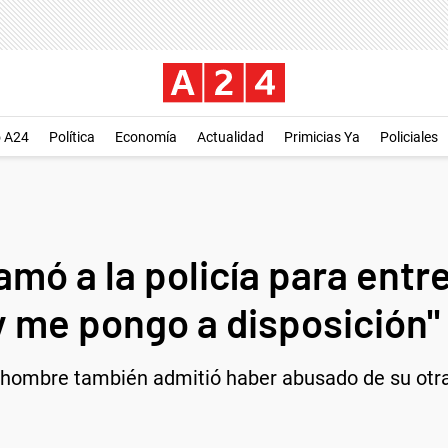
o A24
Política
Economía
Actualidad
Primicias Ya
Policiales
llamó a la policía para entr
y me pongo a disposición"
l hombre también admitió haber abusado de su otra