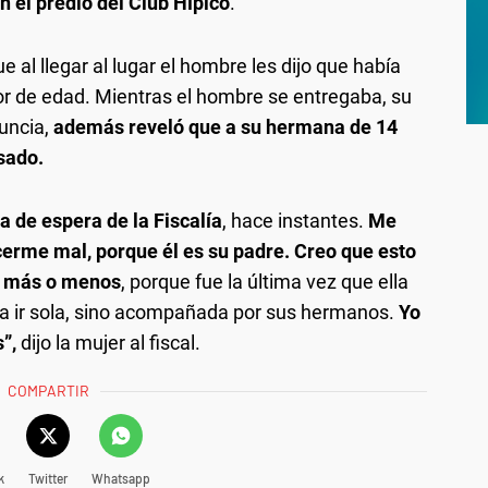
 el predio del Club Hípico
.
 al llegar al lugar el hombre les dijo que había
r de edad. Mientras el hombre se entregaba, su
nuncia,
además reveló que a su hermana de 14
sado.
la de espera de la Fiscalía
, hace instantes.
Me
cerme mal, porque él es su padre. Creo que esto
s más o menos
, porque fue la última vez que ella
ió a ir sola, sino acompañada por sus hermanos.
Yo
”,
dijo la mujer al fiscal.
COMPARTIR
k
Twitter
Whatsapp