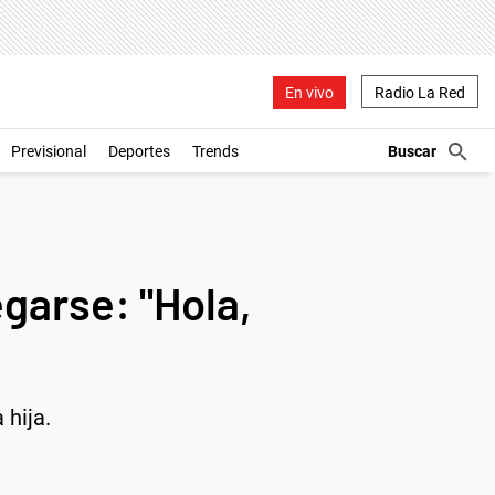
En vivo
Radio La Red
Previsional
Deportes
Trends
egarse: "Hola,
 hija.