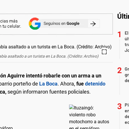
Últ
El
úl
tr
J
bía asaltado a un turista en La Boca. (Crédito: Archivo)
Gr
gr
ón Aguirre intentó robarle con un arma a un
d
barrio porteño de
La Boca
. Ahora,
fue
detenido
ca,
según informaron fuentes policiales.
Pi
en
de
ec
máforo