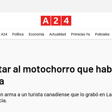
o A24
Política
Economía
Actualidad
Primicias Ya
Policiales
tar al motochorro que hab
a
 un arma a un turista canadiense que lo grabó en L
cia.