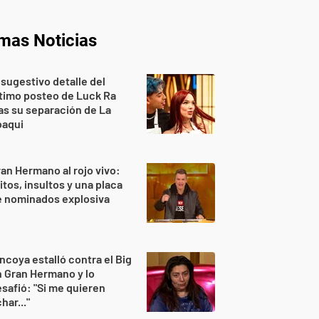
imas Noticias
 sugestivo detalle del
timo posteo de Luck Ra
as su separación de La
oaqui
an Hermano al rojo vivo:
itos, insultos y una placa
e nominados explosiva
ncoya estalló contra el Big
 Gran Hermano y lo
safió: "Si me quieren
har..."