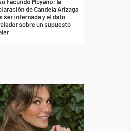
so Facundo Moyano: la
claración de Candela Arizaga
s ser internada y el dato
velador sobre un supuesto
aler