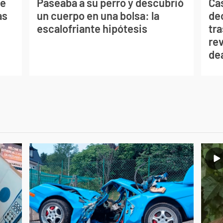
de
Paseaba a su perro y descubrió
Ca
as
un cuerpo en una bolsa: la
de
escalofriante hipótesis
tra
re
de