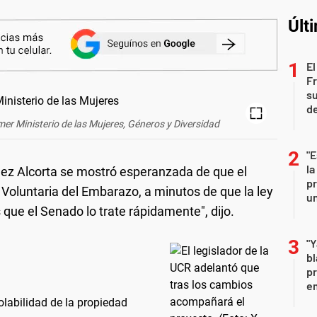
Últ
El
Fr
su
de
er Ministerio de las Mujeres, Géneros y Diversidad
"E
la
mez Alcorta se mostró esperanzada de que el
pr
 Voluntaria del Embarazo, a minutos de que la ley
un
ue el Senado lo trate rápidamente", dijo.
"Y
b
pr
em
iolabilidad de la propiedad