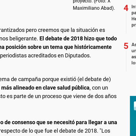
In
pa
He
pr
rantizados pero creemos que la situación es
enos beligerante.
El debate de 2018 hizo que todo
As
na posición sobre un tema que históricamente
un
 periodistas acreditados en Diputados.
as
l
ema de campaña porque existió (el debate de)
 más alineado en clave salud pública
, con un
sto es parte de un proceso que viene de dos años
jo de consenso que se necesitó para llegar a una
respecto de lo que fue el debate de 2018. "Los