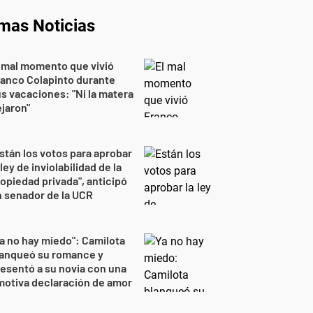
imas Noticias
 mal momento que vivió
anco Colapinto durante
s vacaciones: "Ni la matera
jaron"
stán los votos para aprobar
 ley de inviolabilidad de la
opiedad privada", anticipó
 senador de la UCR
a no hay miedo": Camilota
lanqueó su romance y
esentó a su novia con una
otiva declaración de amor