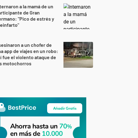
ternaron a la mamá de un
rticipante de Gran
rmano: "Pico de estrés y
einfarto"
esinaron a un chofer de
a app de viajes en un robo:
í fue el violento ataque de
os motochorros