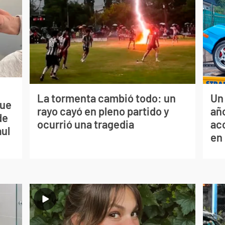
La tormenta cambió todo: un
Un
que
rayo cayó en pleno partido y
año
de
ocurrió una tragedia
ac
aul
en