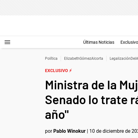
Últimas Noticias
Exclusiv
Política
ElizabethGómezAlcorta
LegalizaciónDel
EXCLUSIVO ⚡
Ministra de la Mu
Senado lo trate r
año"
por
Pablo Winokur
|
10 de diciembre de 20