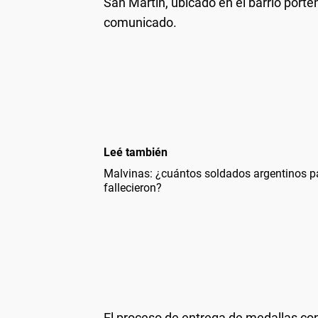
San Martín, ubicado en el barrio porteñ
comunicado.
Leé también
Malvinas: ¿cuántos soldados argentinos pa
fallecieron?
El proceso de entrega de medallas co