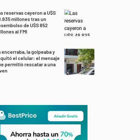
s reservas cayeron a U$S
.835 millones tras un
esembolso de U$S 852
llones al FMI
 encerraba, la golpeaba y
 quitó el celular: el mensaje
e permitió rescatar a una
oven