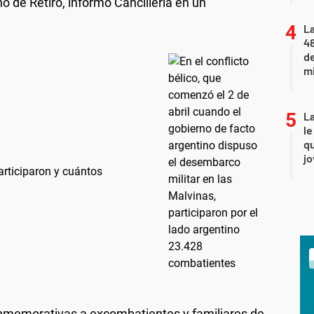
o de Retiro, informó Cancillería en un
La
48
d
mi
La
le
qu
j
rticiparon y cuántos
nmemorativas a excombatientes y familiares de