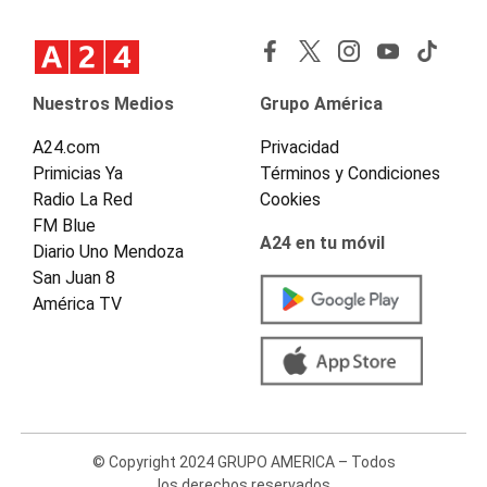
Nuestros Medios
Grupo América
A24.com
Privacidad
Primicias Ya
Términos y Condiciones
Radio La Red
Cookies
FM Blue
A24 en tu móvil
Diario Uno Mendoza
San Juan 8
América TV
© Copyright 2024 GRUPO AMERICA – Todos
los derechos reservados